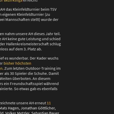
AH das Kleinfeldturnier beim TSV
eigenen Kleinfeldturnier (zu
wei Mannschaften stellt) wurde der
ren nahm unsere AH dieses Jahr teil.
e AH keine gute Leistung und schied
 der Hallenkreismeisterschaft schlug
hloss auf dem 3. Platz ab.
ief es wunderbar. Der Kader wuchs
der
bisher höchsten
en.
Zum letzten Outdoor-Training im
r als 30 Spieler die Schuhe. Damit
 Weiten überboten. An diesem
ers ein Freundschaftsspiel während
inierte. So etwas gab es ebenfalls
zeichnete unsere AH erneut
11
 Mats Hagen, Jonathan Göttlicher,
ld, Volker Metzler, Sebastian Bauer,