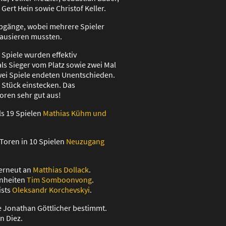
Gert Hein sowie Christof Keller.
bgänge, wobei mehrere Spieler
pausieren mussten.
1 Spiele wurden effektiv
ls Sieger vom Platz sowie zwei Mal
ei Spiele endeten Unentschieden.
Stück einstecken. Das
Toren sehr gut aus!
ls 19 Spielen
Mathias Kühm und
Toren in 10 Spielen
Neuzugang
 erneut an
Matthias Dollack
.
inheiten
Tim Somboonvong
.
ists
Oleksandr Korchevskyi
.
 Jonathan Göttlicher bestimmt.
n Diez.