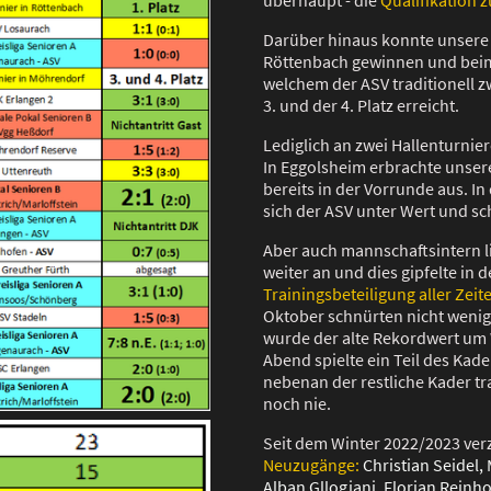
Darüber hinaus konnte unsere 
Röttenbach gewinnen und beim 
welchem der ASV traditionell z
3. und der 4. Platz erreicht.
Lediglich an zwei Hallenturnie
In Eggolsheim erbrachte unser
bereits in der Vorrunde aus. In
sich der ASV unter Wert und sc
Aber auch mannschaftsintern l
weiter an und dies gipfelte in 
Trainingsbeteiligung aller Zeit
Oktober schnürten nicht wenige
wurde der alte Rekordwert um
Abend spielte ein Teil des Kad
nebenan der restliche Kader tra
noch nie.
Seit dem Winter 2022/2023 ver
Neuzugänge:
Christian Seidel,
Alban Gllogjani, Florian Reinho