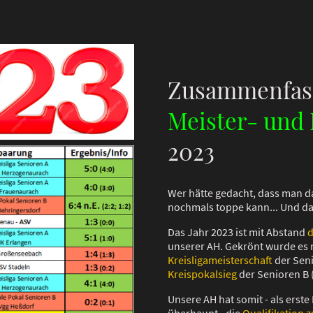
Zusammenfas
Meister- und 
2023
Wer hätte gedacht, dass man 
nochmals toppe kann... Und das 
Das Jahr 2023 ist mit Abstand
d
unserer AH. Gekrönt wurde es m
Kreisligameisterschaft
der Sen
Kreispokalsieg
der Senioren B 
Unsere AH hat somit - als ers
überhaupt - die
Qualifikation z