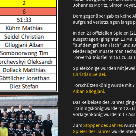
Johannes Moritz, Simon Foyet, 
Dem gegenüber gab es keine A
aufgrund Verletzungen lange 
In den 23 offiziellen Spielen (2
ausgetragen) ging man 13 Mal a
"auf dem grünen Tisch" und zw
Niederlagen musste man sechs 
Torverhältnis fiel mit 51 zu 33 
Spielekönige wurden mit jewei
Christian Seidel.
Torschützenkönig wurde mit 7 
Alban Gllogjani
.
Das Reibeisen des Jahres ging
Trainingskönig wurde mit 25 E
Vorlagenkönig wurde mit 7 Ass
Zum
Stopper des Jahres
wurde
Spieler des Jahres
wurde Stefa