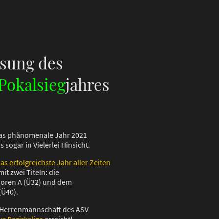
sung des
Pokalsieg
jahres
das phänomenale Jahr 2021
sogar in Vielerlei Hinsicht.
as erfolgreichste Jahr aller Zeiten
it zwei Titeln: die
ioren A (Ü32) und dem
(Ü40).
te Herrenmannschaft des ASV
ur Bezirksliga
erreicht!